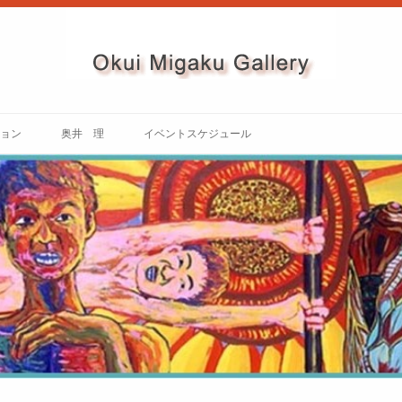
コ
ン
ョン
奥井 理
イベントスケジュール
テ
ン
ツ
ス / 内観）
奥井理 略歴
OKUI MIGAKUギャラリーコンサ
へ
ス
ート
キ
用申込書
奥井 理 作品紹介
テレビと死
ッ
プ
コンサート
奥井 理 画集
「自画像」
展示会
「叫び」
「命」
「生きる」