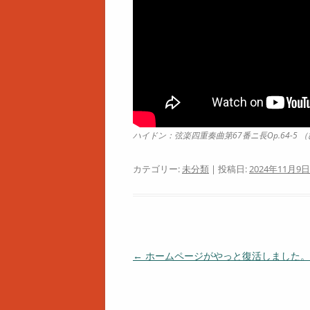
ハイドン：弦楽四重奏曲第67番ニ長Op.64-5 
カテゴリー:
未分類
| 投稿日:
2024年11月9日
投
←
ホームページがやっと復活しました。
稿
ナ