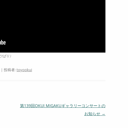
（ひばり）
|
投稿者:
toyookui
第139回OKUI MIGAKUギャラリーコンサートの
お知らせ
→