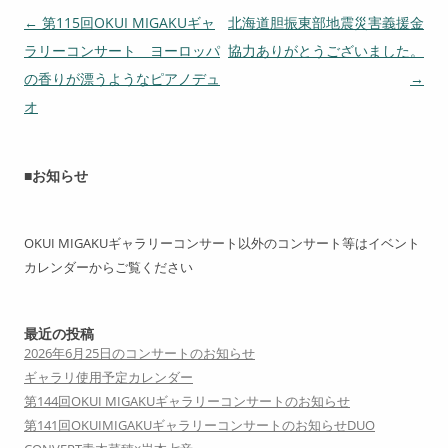
投
←
第115回OKUI MIGAKUギャ
北海道胆振東部地震災害義援金
稿
ラリーコンサート ヨーロッパ
協力ありがとうございました。
ナ
の香りが漂うようなピアノデュ
→
ビ
オ
ゲ
ー
■お知らせ
シ
ョ
OKUI MIGAKUギャラリーコンサート以外のコンサート等はイベント
ン
カレンダーからご覧ください
最近の投稿
2026年6月25日のコンサートのお知らせ
ギャラリ使用予定カレンダー
第144回OKUI MIGAKUギャラリーコンサートのお知らせ
第141回OKUIMIGAKUギャラリーコンサートのお知らせDUO