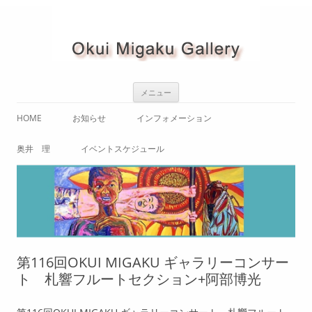
コ
メニュー
ン
テ
ン
HOME
お知らせ
インフォメーション
ツ
へ
ス
ご案内（アクセス / 内観）
奥井 理
イベントスケジュール
キ
ッ
プ
使用規定・使用申込書
奥井理 略歴
OKUI MIGAKUギャラリーコンサ
ート
奥井 理 作品紹介
テレビと死
コンサート
奥井 理 画集
「自画像」
展示会
第116回OKUI MIGAKU ギャラリーコンサー
「叫び」
ト 札響フルートセクション+阿部博光
「命」