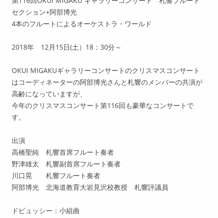
第116回OKUI MIGAKU ギャラリーコンサート 札響フルート
「生きる」
セクション+阿部博光
4本のフルートによるオーケストラ・ワールド
セミのように走り続けろ
2018年 12月15日(土）18：30分～
けずって、けずって、けずっ
て・・・
OKUI MIGAKUギャラリーコンサートのクリスマスコンサート
はコーディネーターの阿部博光さんと札響のメンバーの共演が
自分をみがきたい
高齢になっていますが、
今年のクリスマスコンサート第116回も豪華なコンサートで
す。
出演
高橋聖純 札響首席フルート奏者
野津雄太 札響副首席フルート奏者
川口晃 札響フルート奏者
阿部博光 北海道教育大岩見沢校教授 札響評議員
ドビュッシー：小組曲