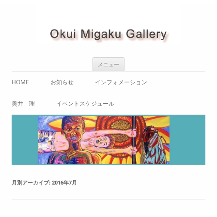
コ
メニュー
ン
テ
ン
HOME
お知らせ
インフォメーション
ツ
へ
ス
ご案内（アクセス / 内観）
奥井 理
イベントスケジュール
キ
ッ
プ
使用規定・使用申込書
奥井理 略歴
OKUI MIGAKUギャラリーコンサ
ート
奥井 理 作品紹介
テレビと死
コンサート
奥井 理 画集
「自画像」
展示会
月別アーカイブ:
2016年7月
「叫び」
「命」