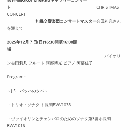
第144回OKUI MIGAKUギャラリーコンサー
「生きる」
ト
CHRISTMAS
CONCERT
セミのように走り続けろ
札幌交響楽団コンサートマスター
会田莉凡さん
を迎えて
けずって、けずって、けずっ
て・・・
2025年12月７日(日)16:30開演16:00開
場
自分をみがきたい
バイオリ
ン会田莉凡 フルート 阿部博光 ピアノ 阿部佳子
Program~
～J.S．バッハのタベ～
・トリオ・ソナタ ト長調BWV1038
・ヴァイオリンとチェンバロのためのソナタ第3番ホ長調
BWV1016