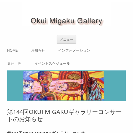
コ
メニュー
ン
テ
ン
HOME
お知らせ
インフォメーション
ツ
へ
ス
ご案内（アクセス / 内観）
奥井 理
イベントスケジュール
キ
ッ
プ
使用規定・使用申込書
奥井理 略歴
OKUI MIGAKUギャラリーコンサ
ート
奥井 理 作品紹介
テレビと死
コンサート
奥井 理 画集
「自画像」
展示会
第144回OKUI MIGAKUギャラリーコンサー
「叫び」
トのお知らせ
「命」