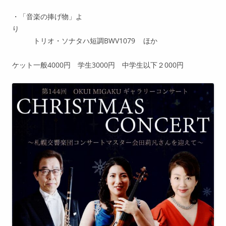
・「音楽の捧げ物」よ
り
トリオ・ソナタハ短調BWV1079 ほか
ケット一般4000円 学生3000円 中学生以下２000円