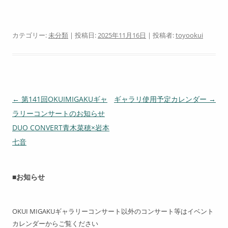
カテゴリー:
未分類
| 投稿日:
2025年11月16日
|
投稿者:
toyookui
投
←
第141回OKUIMIGAKUギャ
ギャラリ使用予定カレンダー
→
稿
ラリーコンサートのお知らせ
ナ
DUO CONVERT青木菜穂×岩本
ビ
七音
ゲ
ー
■お知らせ
シ
ョ
OKUI MIGAKUギャラリーコンサート以外のコンサート等はイベント
ン
カレンダーからご覧ください