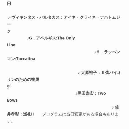
円
♪
ヴィキンタス・バルタカス：アイネ・クライネ・ナハトムジ
ー
ク
♪G．アペルギス:The Only
Line
♪Ｈ．ラッヘン
マン:Toccatina
♪ 大原裕子：５弦バイオ
リンのための複屈
折
♪黒田崇宏：Two
Bows
♪ 佐
井孝彰：巡礼II
プログラムは当日変更がある場合もありま
す。