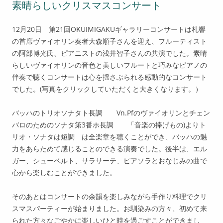
素晴らしいクリスマスコンサート
12月20日 第21回OKUIMIGAKUギャラリーコンサートは札響
の首席ヴァイオリン奏者大森順子さんを迎え、フルーティスト
の阿部博光氏、ピアニストの浅井智子さんの共演でした。素晴
らしいヴァイオリンの音色と美しいフルートと巧みなピアノの
伴奏で聴くコンサートは心を揺さぶられる感動的なコンサート
でした。(写真をクリックしていただくと大きくなります。）
バッハのトリオソナタト長調 Vn.Pfのヴァイオリンとチェン
バロのためのソナタ第3番ホ長調 「音楽の捧げもの)よりト
リオ・ソナタは短調 は全楽章を聴くことができ、バッハの魅
力をあらためて感じることのできる演奏でした。後半は、エル
ガー、シューベルト、サラサーテ、ピアソラとおなじみの曲で
心から楽しむことができました。
そのあとはコンサートの余韻を楽しみながら手作り料理でクリ
スマスパーティーが始まりました。お馴染みの方々、初めて来
られた方々なごやかに楽しいひと時を過ごすことができまし