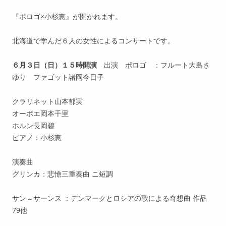
『ポロゴ×小杉恵』が開かれます。
北海道で学んだ６人の女性によるコンサートです。
６月３日（日）１５時開演
出演 ポロゴ ：フルート大島さ
ゆり ファゴット諸岡今日子
クラリネット山本郁実
オーボエ岡本千里
ホルン長岡碧
ピアノ：小杉恵
演奏曲
グリンカ：悲愴三重奏曲 ニ短調
サン＝サーンス ：デンマークとロシアの歌による奇想曲 作品
79他