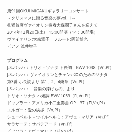
第91回OKUI MIGAKUギャラリーコンサート
～クリスマスに贈る音楽の夢vol.Ⅱ～
札響首席ヴァイオリン奏者大森潤子さんを迎えて
2014年12月20日(土) 15:00開演（14：30開場）
ヴァイオリン:大森潤子 フルート:阿部博光
ピアノ:浅井智子
プログラム
J.S.バッハ：トリオ・ソナタ ト長調 BWV 1038（Vn,Pf）
J.S.バッハ：ヴァイオリンとチェンバロのためのソナタ
第3番 ホ長調より 第1、2、4楽章（Vn,Pf）
J.S.バッハ：「音楽の捧げもの」より
トリオ・ソナタ ハ短調 BWV 1039（Fl,Vn,Pf）
ドップラー：アメリカ小二重奏曲 OP．37（Fl,Vn,Pf）
エルガー：愛の挨拶（Vn,Pf）
シューベルト＝ウイルヘルミ：アヴェ・マリア（Vn,Pf）
サラサーテ：サパテアード（Vn,Pf）
ピアソラ：アヴェマリア（Fl,Vn,Pf）