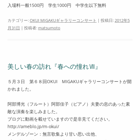
入場料一般1500円 学生1000円 中学生以下無料
カテゴリー:
OKUI MIGAKUギャラリーコンサート
| 投稿日:
2012年5
月31日
|
投稿者:
matsumoto
美しい春の訪れ『春への憧れⅦ』
５月３日 第６８回OKUI MIGAKUギャラリーコンサートが開
かれました。
阿部博光（フルート）阿部佳子（ピアノ）夫妻の息のあった素
敵な演奏を楽しみました。
ブログに動画を載せていますので是非見てください。
http://ameblo.jp/m-okui/
メンデルゾーン：無言歌集より甘い思い出他、