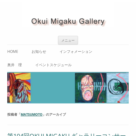
コ
メニュー
ン
テ
ン
HOME
お知らせ
インフォメーション
ツ
へ
ス
ご案内（アクセス / 内観）
奥井 理
イベントスケジュール
キ
ッ
プ
使用規定・使用申込書
奥井理 略歴
OKUI MIGAKUギャラリーコンサ
ート
奥井 理 作品紹介
テレビと死
コンサート
奥井 理 画集
「自画像」
展示会
投稿者「
MATSUMOTO
」のアーカイブ
「叫び」
「命」
第104回OKUI MIGAKU ギャラリーコンサー