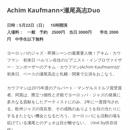
Achim Kaufmann×瀬尾高志Duo
日時：5月22日（日） 15時開演
入場料： 一般 予約 2500円 当日 3000円 学生 2000
円 中学生以下無料
ヨーロッパのジャズ・即興シーンの最重要人物！アキム・カウ
フマン 初来日 ベルリン在住のピアニスト・インプロヴァイザ
ー・コンポーザーのアキム・カウフマン(Achim Kaufmann)が
初来日、ベースの瀬尾高志と札幌・関東で公演をおこなう。
カウフマンは2015年度のアルバート・マンゲルスドルフ賞受賞
者。同賞は、際立つ個性と才能でヨーロッパ・ジャズの発展に
多大なる貢献をしたアーティストにのみ、2年に一度授与され
る。欧州ジャズの現在形、その成熟のありようを目の当たりに
するまたとない機会となるだろう。ヨーロッパにも活動の場を
拡げている瀬尾とのデュオは目が離せない。（text by伏谷佳
代）