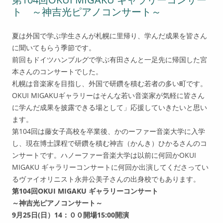
ト ～神吉光ピアノコンサート～
「生きる」
セミのように走り続けろ
夏は外国で学ぶ学生さんが札幌に里帰り、学んだ成果を皆さん
に聞いてもらう季節です。
けずって、けずって、けずっ
前回もドイツハンブルグで学ぶ有田さんと一足先に帰国した宮
て・・・
本さんのコンサートでした。
札幌は音楽家を目指し、外国で研鑽を積む若者の多い町です。
自分をみがきたい
OKUI MIGAKUギャラリーはそんな若い音楽家が気軽に皆さん
に学んだ成果を披露できる場として」応援していきたいと思い
ます。
第104回は藤女子高校を卒業後、かのーファー音楽大学に入学
し、現在博士課程で研鑽を積む神吉（かんき）ひかるさんのコ
ンサートです。ハノーファー音楽大学は以前に何回かOKUI
MIGAKU ギャラリーコンサートに何回か出演してくださってい
るヴァイオリニスト永井公美子さんの出身校でもあります。
第104回OKUI MIGAKU ギャラリーコンサート
～神吉光ピアノコンサート～
9月25日(日）14：００開場15:00開演