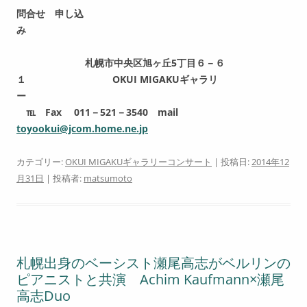
問合せ 申し込
み
札幌市中央区旭ヶ丘5丁目６－６
１ OKUI MIGAKUギャラリ
ー
℡ Fax 011－521－3540 mail
toyookui@jcom.home.ne.jp
カテゴリー:
OKUI MIGAKUギャラリーコンサート
| 投稿日:
2014年12
月31日
|
投稿者:
matsumoto
札幌出身のベーシスト瀬尾高志がベルリンの
ピアニストと共演 Achim Kaufmann×瀬尾
高志Duo