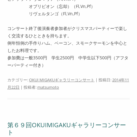
オブリビオン（忘却）（Fl,Vn,Pf）
リヴェルタンゴ（Fl,Vn,Pf）
コンサート終了後演奏者参加者がクリスマスパーティーで楽し
く交流するひとときを持ちます。
例年恒例の手作りハム、ベーコン、スモークサーモンを中心と
したお料理です。
参加費は一般3500円 学生2500円 中学生以下500円（アフタ
ーパーティー付き）
カテゴリー:
OKUI MIGAKUギャラリーコンサート
| 投稿日:
2014年11
月22日
|
投稿者:
matsumoto
第６９回OKUIMIGAKUギャラリーコンサー
ト