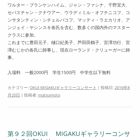
ワルター・ブランケンハイム、ジャン・ファシナ、干野宜大、
セバスチャン・クナウアー、ウラディミル・オフチニコフ、コ
ンサタンティン・シチェルバコフ、マッティ・ラエカリオ、ア
ンジェイ・ヤシンスキ各氏を含む、数多くの国内外のマスター
クラスに参加。
これまでに豊田元子、樋口紀美子、芦田田鶴子、宮澤功行、宮
澤むじかの各氏に師事し、現在ローランド・クリューガーに師
事。
入場料 一般2000円 学生1500円 中学生以下無料
カテゴリー:
OKUI MIGAKUギャラリーコンサート
| 投稿日:
2016年8
月20日
|
投稿者:
matsumoto
第９２回OKUI MIGAKUギャラリーコンサ