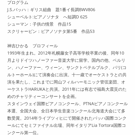
プログラム
J.S.バッハ：ギリス組曲 題1番イ長調BWV806
シューベルト:ピアノソナタ へ短調D 625
シューマン：子供の情景 作品15
スクリャーピン：ピアノソナタ第5番 作品53
神吉ひかる プロフィール
1993年生まれ。2012年札幌藤女子高等学校卒業の後、同年10
月よりドイツハノーファー音楽大学に留学。国内の他、ベルリ
ン、ハノーファー、ウィーン、サンクトペテルブルク、パリ(コ
ルトーホール)にて演奏会に出演。十一歳でオーケストラとの共
演を果たし、これまでに岡山フィルハーモニック管弦楽団、オ
ーケストラHARUKAと共演。2011年には有志で福島大震災のた
めのチャリティーコンサートを企画。
スタインウェイ国際ピアノコンクール、PTNAピアノコンクール
本選、全国大会、全日本学生音楽コンクール北海道大会にて多
数受賞。2014年ライプツィヒにて開催されたバッハ国際コンク
ールにてセミファイナル出場、同年イタリアLia Tortora国際コ
ンクール第一位。